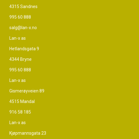
4315 Sandnes
995 60 888
salg@lan-x.no
Lan-x as
Hetlandsgata 9
4344 Bryne
995 60 888
Lan-x as
Gismerøyveien 89
4515 Mandal
916 58 185
Lan-x as
Kjøpmannsgata 23