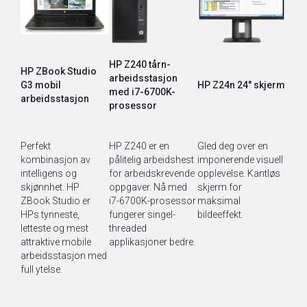
HP Z240 tårn-
HP ZBook Studio
arbeidsstasjon
G3 mobil
HP Z24n 24" skjerm
med i7-6700K-
arbeidsstasjon
prosessor
Perfekt
HP Z240 er en
Gled deg over en
kombinasjon av
pålitelig arbeidshest
imponerende visuell
intelligens og
for arbeidskrevende
opplevelse. Kantløs
skjønnhet. HP
oppgaver. Nå med
skjerm for
ZBook Studio er
i7-6700K-prosessor
maksimal
HPs tynneste,
fungerer singel-
bildeeffekt.
letteste og mest
threaded
attraktive mobile
applikasjoner bedre.
arbeidsstasjon med
full ytelse.