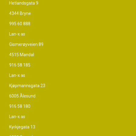
Hetlandsgata 9
4344 Bryne
995 60 888
Lan-x as
Gismerøyveien 89
4515 Mandal
916 58 185
Lan-x as
Kjøpmannsgata 23
6005 Ålesund
916 58 180
Lan-x as
Kyrkjegata 13