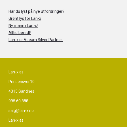
Har du lyst på nye utfordringer?
Grønt lys for Lan-x
Ny mann i Lan-x!
Alltid beredt!
Lan-x er Veeam Silver Partner.
Lan-x as
Prinsensvei 10
4315 Sandnes
995 60 888
salg@lan-x.no
Lan-x as