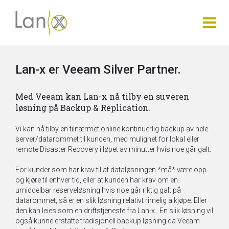
Lan-x er Veeam Silver Partner.
Med Veeam kan Lan-x nå tilby en suveren
løsning på Backup & Replication.
Vi kan nå tilby en tilnærmet online kontinuerlig backup av hele
server/data
rommet til kunden, med mulighet for lokal eller
remote Disaster Recovery i
løpet av minutter hvis noe går galt.
For kunder som har krav til at dataløsningen *må* være opp
og kjøre til
enhver tid, eller at kunden har krav om en
umiddelbar reserveløsning hvis noe
går riktig galt på
datarommet, så er en slik løsning relativt rimelig å
kjøpe. Eller
den kan leies som en driftstjeneste fra Lan-x. En slik løsning
vil
også kunne erstatte tradisjonell backup løsning da Veeam