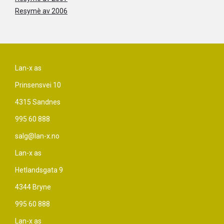
Resymè av 2006
Lan-x as
Prinsensvei 10
4315 Sandnes
995 60 888
salg@lan-x.no
Lan-x as
Hetlandsgata 9
4344 Bryne
995 60 888
Lan-x as