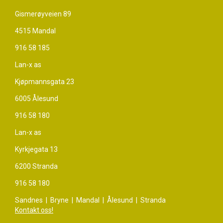
Gismerøyveien 89
4515 Mandal
916 58 185
Lan-x as
Kjøpmannsgata 23
6005 Ålesund
916 58 180
Lan-x as
Kyrkjegata 13
6200 Stranda
916 58 180
Sandnes | Bryne | Mandal | Ålesund | Stranda
Kontakt oss!